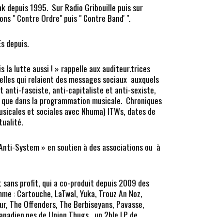
k depuis 1995. Sur Radio Gribouille puis sur
ons " Contre Ordre" puis " Contre Band' ".
s depuis.
is la lutte aussi ! » rappelle aux auditeur.trices
elles qui relaient des messages sociaux auxquels
 anti-fasciste, anti-capitaliste et anti-sexiste,
os que dans la programmation musicale. Chroniques
musicales et sociales avec Nhuma) ITWs, dates de
tualité.
nti-System » en soutien à des associations ou à
t sans profit, qui a co-produit depuis 2009 des
me : Cartouche, LaTwal, Yuka, Trouz An Noz,
r, The Offenders, The Berbiseyans, Pavasse,
canadien.nes de Union Thugs , un 2ble LP de