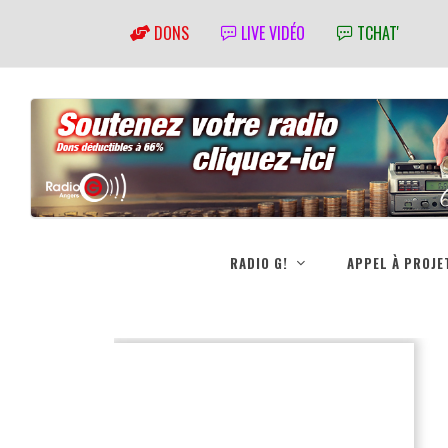
DONS
LIVE VIDÉO
TCHAT'
RADIO G!
APPEL À PROJE