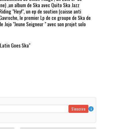
ne) ,un album de Ska avec Quito Ska Jazz
iding "Hey!", un ep de soutien (caisse anti
s Gavroche, le premier Lp de ce groupe de Ska de
e Jojo "Jeune Seigneur " avec son projet solo
"Latin Goes Ska"
S'inscrire
i