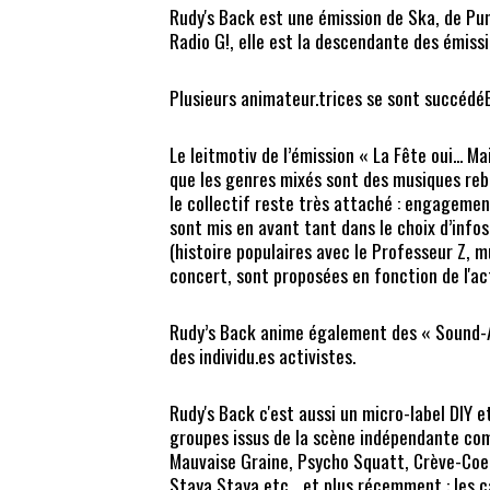
Rudy's Back est une émission de Ska, de Pun
Radio G!, elle est la descendante des émissi
Plusieurs animateur.trices se sont succédéE
Le leitmotiv de l’émission « La Fête oui... Ma
que les genres mixés sont des musiques reb
le collectif reste très attaché : engagement
sont mis en avant tant dans le choix d’inf
(histoire populaires avec le Professeur Z, 
concert, sont proposées en fonction de l'ac
Rudy’s Back anime également des « Sound-A
des individu.es activistes.
Rudy's Back c'est aussi un micro-label DIY e
groupes issus de la scène indépendante com
Mauvaise Graine, Psycho Squatt, Crève-Coeu
Staya Staya etc... et plus récemment : les 