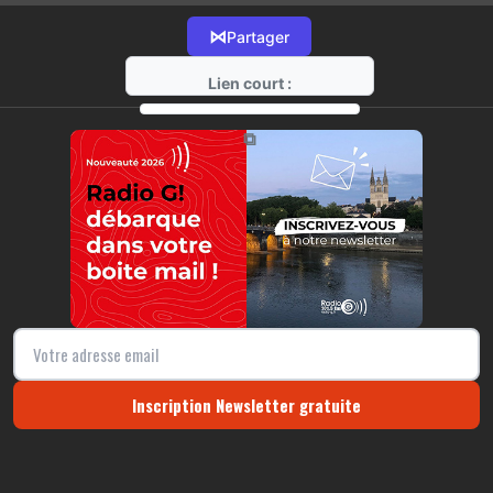
⋈
Partager
Lien court :
https://radio-g.fr?13176
⧉
Inscription Newsletter gratuite