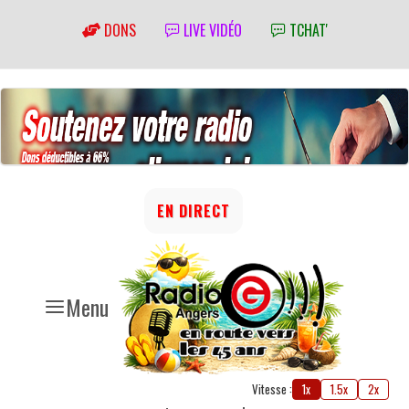
DONS
LIVE VIDÉO
TCHAT'
EN DIRECT
Menu
Vitesse :
1x
1.5x
2x