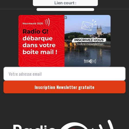
Lien court :
https://radio-g.fr?r388
⧉
Inscription Newsletter gratuite