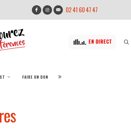
02 41 60 47 47
EN DIRECT
IST
FAIRE UN DON
res