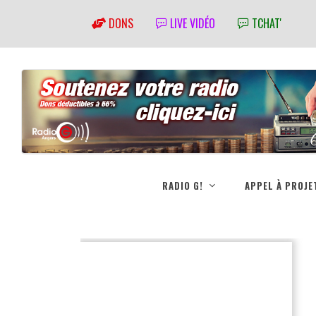
DONS
LIVE VIDÉO
TCHAT'
RADIO G!
APPEL À PROJE