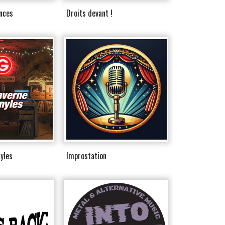
nces
Droits devant !
nyles
Improstation