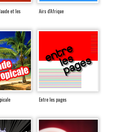
laude et les
Airs d'Afrique
picale
Entre les pages