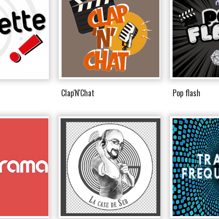
Clap'N'Chat
Pop flash