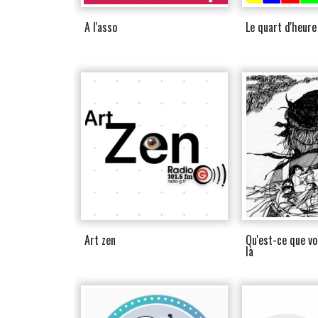
A l'asso
Le quart d'heure
Art zen
Qu'est-ce que v
là