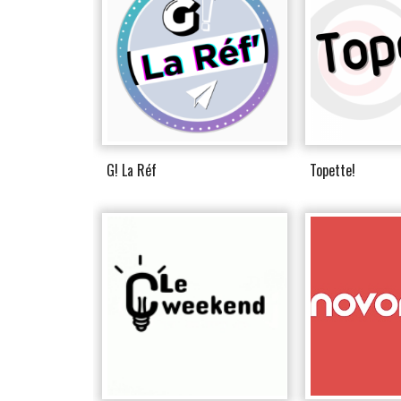
G! La Réf
Topette!