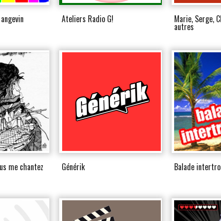
 angevin
Ateliers Radio G!
Marie, Serge, C
autres
ous me chantez
Générik
Balade intertro