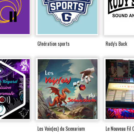
G!nération sports
Rudy's Back
d
Les Voix(es) du Scenarium
Le Nouveau Fil 