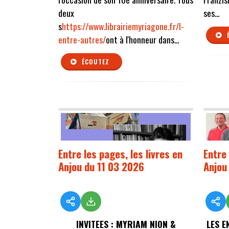
deux
ses...
s
https://www.librairiemyriagone.fr/l-
entre-autres/
ont à l'honneur dans...
ÉCOUTEZ
Entre les pages, les livres en
Entre 
Anjou du 11 03 2026
Anjou
INVITEES : MYRIAM NION &
LES E