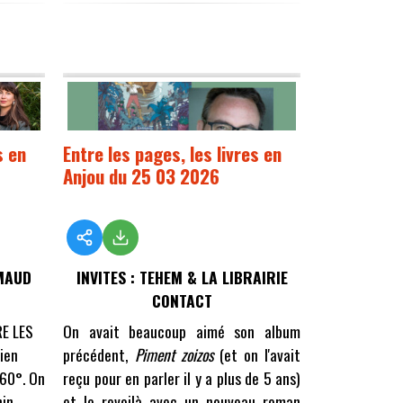
s en
Entre les pages, les livres en
Anjou du 25 03 2026
 MAUD
INVITES : TEHEM & LA LIBRAIRIE
CONTACT
RE LES
On avait beaucoup aimé son album
ien
précédent,
Piment zoizos
(et on l'avait
360°. On
reçu pour en parler il y a plus de 5 ans)
nin
et le revoilà avec un nouveau roman