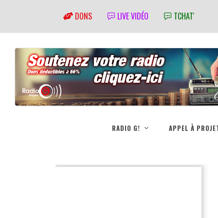
DONS
LIVE VIDÉO
TCHAT'
RADIO G!
APPEL À PROJE