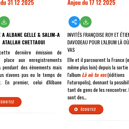
 du 31 12 2025
Anjou du 17 12 2025
 A ALBANE GELLE & SALIM-A
INVITÉS FRANÇOISE ROY ET ÉTIE
ATALLAH CHETTAOUI
DAVODEAU POUR L’ALBUM LÀ O
VAS
cette dernière émission de
e, place aux enregistrements
Elle et il parcourent la France (
és pendant des éènements mais
même plus loin) depuis la sortie
us n'avons pas eu le temps de
l'album
Là où tu vas
(éditions
er. En premier, celui d'Albane
Futuropolis), donnant la possibil
tant de gens de les rencontrer.
sont des...
ÉCOUTEZ
ÉCOUTEZ