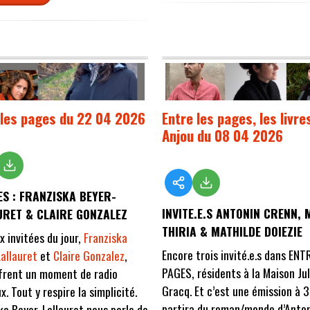
 les pages du 22 04 2026
Entre les pages, les livre
Anjou du 08 04 2026
ES : FRANZISKA BEYER-
INVITE.E.S ANTONIN CRENN,
URET & CLAIRE GONZALEZ
THIRIA & MATHILDE DOIEZIE
x invitées du jour,
Franziska
Encore trois invité.e.s dans ENT
allauret
et
Claire Gonzalez
,
PAGES, résidents à la Maison Jul
frent un moment de radio
Gracq. Et c’est une émission à 
x. Tout y respire la simplicité.
partira du roman/monde d’Anto
ka Beyer-Lallauret nous parle de