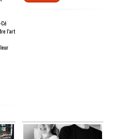
-Cé
re l’art
 leur