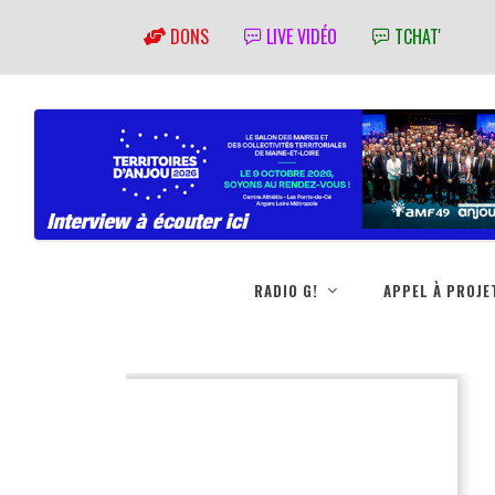
DONS
LIVE VIDÉO
TCHAT'
RADIO G!
APPEL À PROJE