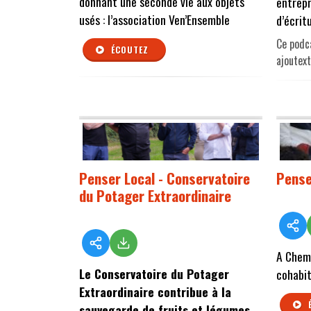
donnant une seconde vie aux objets
entrepr
usés : l’association Ven’Ensemble
d’écrit
Ce podca
ÉCOUTEZ
ajoutex
Penser Local - Conservatoire
Pense
du Potager Extraordinaire
A Chemi
Le Conservatoire du Potager
cohabit
Extraordinaire contribue à la
sauvegarde de fruits et légumes