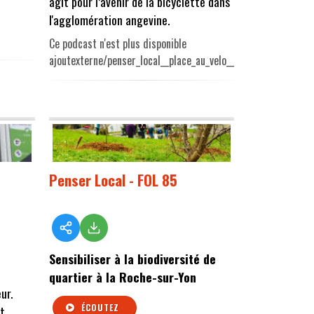
agit pour l’avenir de la bicyclette dans
l'agglomération angevine.
Ce podcast n'est plus disponible
ajoutexterne/penser_local__place_au_velo__2.mp3
Penser Local - FOL 85
Sensibiliser à la biodiversité de
quartier à la Roche-sur-Yon
ur.
ÉCOUTEZ
st