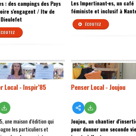
Les Impertinant·es, un café
es : des campings des Pays
féministe et inclusif à Nant
Loire s’engagent / Itw de
 Dieulefet
ÉCOUTEZ
ÉCOUTEZ
r Local - Inspir’85
Penser Local - Joujou
85, une maison d’édition qui
Joujou, un chantier d'insert
gne les particuliers et
pour donner une seconde vi