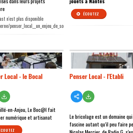
ises dans leurs projets
jouets à Nantes
ure
ÉCOUTEZ
st n'est plus disponible
terne/penser_local__un_enjeu_de_soci.mp3
r Local - le Bocal
Penser Local - l'Etabli
llé-en-Anjou, Le Boc@l fait
Le bricolage est un domaine qui
er numérique et artisanat
fascine autant qu’il peu faire pe
ÉCOUTEZ
Nicolas Mercier, de Radio G, s’e