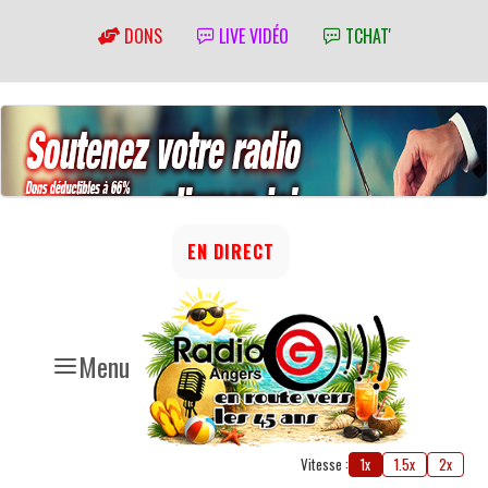
DONS
LIVE VIDÉO
TCHAT'
EN DIRECT
Menu
Vitesse :
1x
1.5x
2x