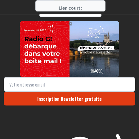
Lien court :
https://radio-g.fr?16588
⧉
Inscription Newsletter gratuite