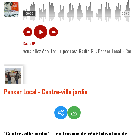
00:00
00:05
Radio G!
vous allez écouter un podcast Radio G! : Penser Local - Centr
Penser Local - Centre-ville jardin
“Centre-ville jardin” : les travaux de végétalisation de