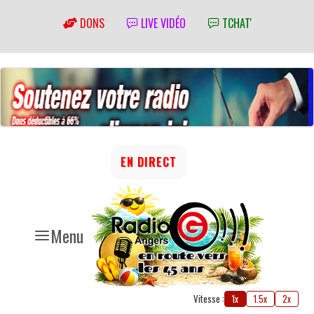
DONS
LIVE VIDÉO
TCHAT'
EN DIRECT
Menu
Vitesse :
1x
1.5x
2x