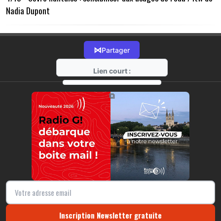
Nadia Dupont
⋈
Partager
Lien court :
https://radio-g.fr?17395
⧉
Inscription Newsletter gratuite