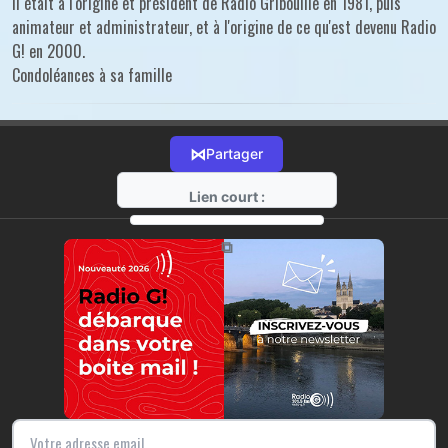
Il était à l'origine et président de Radio Gribouille en 1981, puis
animateur et administrateur, et à l'origine de ce qu'est devenu Radio
G! en 2000.
Condoléances à sa famille
⋈
Partager
Lien court :
https://radio-g.fr?r89
⧉