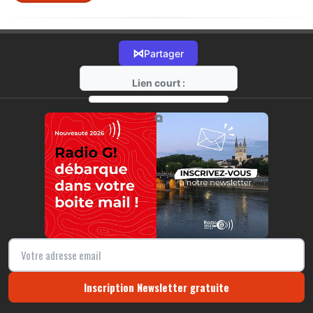
⋈
Partager
Lien court :
https://radio-g.fr?r448
⧉
Inscription Newsletter gratuite