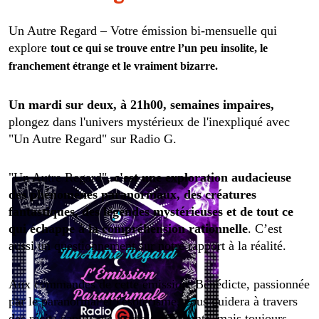
Un Autre Regard – Votre émission bi-mensuelle qui
explore
tout ce qui se trouve entre l’un peu insolite, le
franchement étrange et le vraiment bizarre.
Un mardi sur deux, à 21h00, semaines impaires,
plongez dans l'univers mystérieux de l'inexpliqué avec
"Un Autre Regard" sur Radio G.
"Un Autre Regard",
c'est une exploration audacieuse
des phénomènes paranormaux, des créatures
fantastiques, des légendes mystérieuses et de tout ce
qui échappe à la compréhension rationnelle
. C’est
aussi un questionnement sur notre rapport à la réalité.
Aux commandes de cette émission, Bénédicte, passionnée
par le paranormal et l'ésotérisme, vous guidera à travers
des récits captivants, parfois effrayants, mais toujours