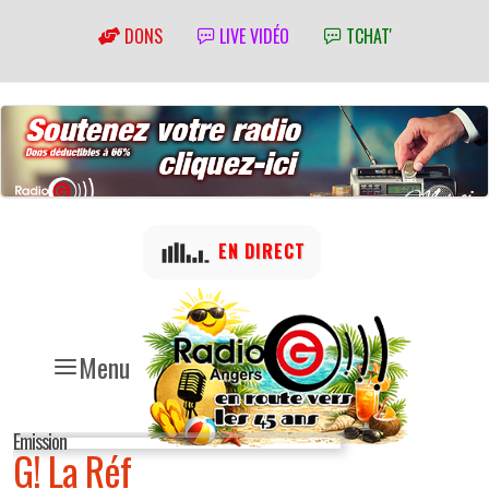
DONS
LIVE VIDÉO
TCHAT'
EN DIRECT
Menu
Emission
G! La Réf