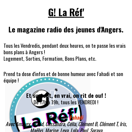
G! La Réf'
Le magazine radio des jeunes d'Angers.
Tous les Vendredis, pendant deux heures, on te passe les vrais
bons plans à Angers !
Logement, Sorties, Formation, Bons Plans, etc.
Prend ta dose d'infos et de bonne humeur avec Fahadi et son
équipe !
Et surtout, en vrai, on rit de ouf !
De 17h à 19h, tous les VENDREDI !
Animé par
Fahadi
Avec Amaury, Astrid, Cassandra, Célia, Clément B, Clément T, Iris,
Maëlys, Marine, Leya, Lola, Paul, Soraya