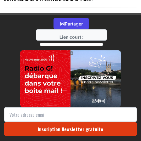
⋈
Partager
Lien court :
https://radio-g.fr?22279
⧉
Inscription Newsletter gratuite