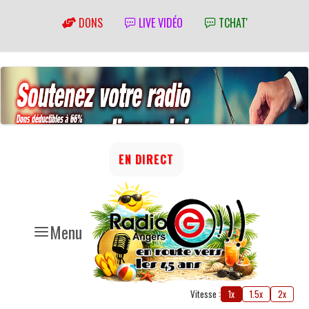
DONS
LIVE VIDÉO
TCHAT'
EN DIRECT
Menu
Vitesse :
1x
1.5x
2x