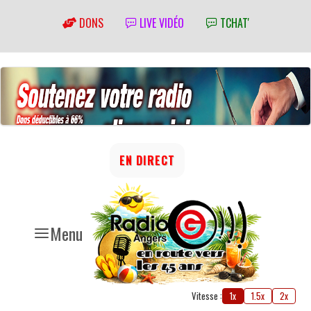
DONS
LIVE VIDÉO
TCHAT'
EN DIRECT
Menu
Vitesse :
1x
1.5x
2x