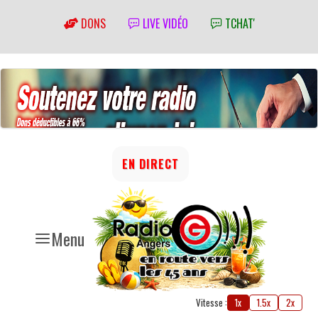
DONS
LIVE VIDÉO
TCHAT'
EN DIRECT
Menu
Vitesse :
1x
1.5x
2x