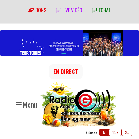
DONS
LIVE VIDÉO
TCHAT'
EN DIRECT
Menu
Vitesse :
1x
1.5x
2x