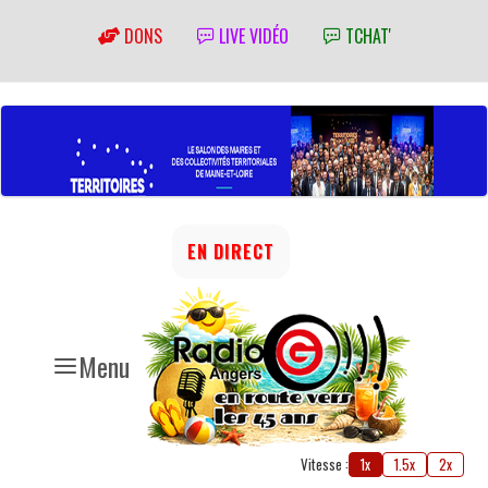
DONS
LIVE VIDÉO
TCHAT'
EN DIRECT
Menu
Vitesse :
1x
1.5x
2x