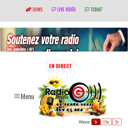
DONS
LIVE VIDÉO
TCHAT'
EN DIRECT
Menu
Vitesse :
1x
1.5x
2x