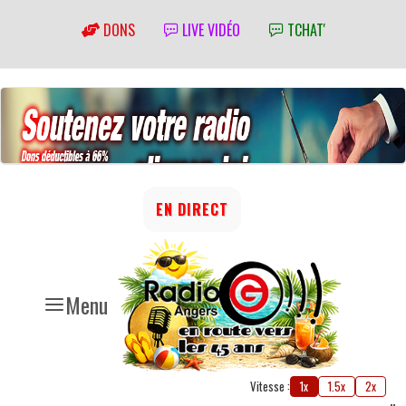
DONS
LIVE VIDÉO
TCHAT'
EN DIRECT
Menu
Vitesse :
1x
1.5x
2x