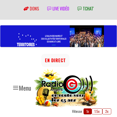
DONS
LIVE VIDÉO
TCHAT'
EN DIRECT
Menu
Vitesse :
1x
1.5x
2x