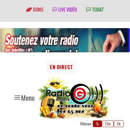
DONS
LIVE VIDÉO
TCHAT'
EN DIRECT
Menu
Vitesse :
1x
1.5x
2x