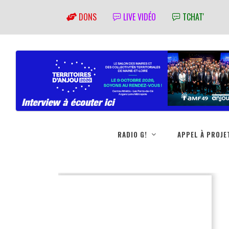
DONS
LIVE VIDÉO
TCHAT'
RADIO G!
APPEL À PROJE