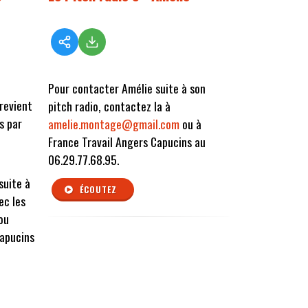
Pour contacter Amélie suite à son
revient
pitch radio, contactez la à
s par
amelie.montage@gmail.com
ou à
France Travail Angers Capucins au
06.29.77.68.95.
suite à
ÉCOUTEZ
ec les
ou
Capucins