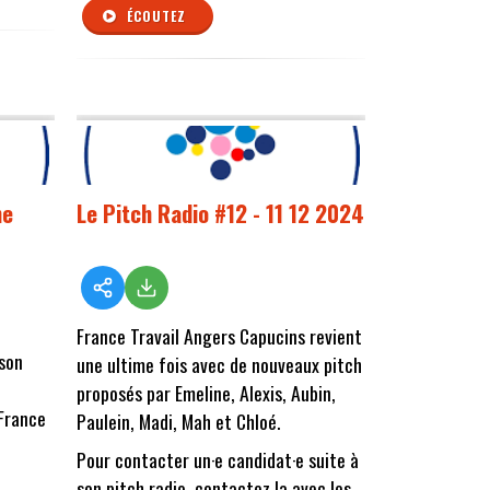
ÉCOUTEZ
ne
Le Pitch Radio #12 - 11 12 2024
France Travail Angers Capucins revient
 son
une ultime fois avec de nouveaux pitch
proposés par Emeline, Alexis, Aubin,
 France
Paulein, Madi, Mah et Chloé.
Pour contacter un·e candidat·e suite à
son pitch radio, contactez la avec les