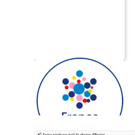
📬 Soyez averti par mail de chaque diffusion