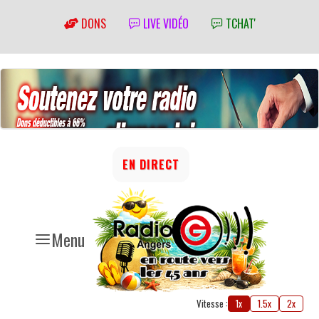
DONS
LIVE VIDÉO
TCHAT'
EN DIRECT
Menu
Vitesse :
1x
1.5x
2x