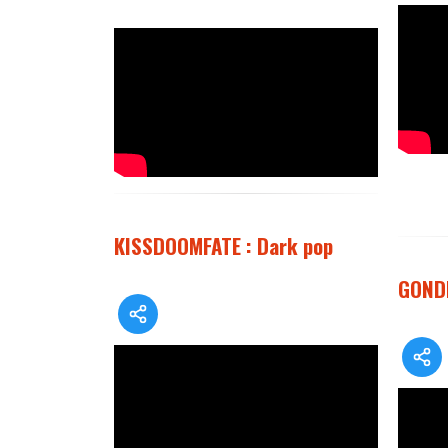
KISSDOOMFATE : Dark pop
GONDH