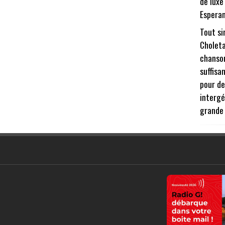
de luxe
Esperan
Tout si
Choleta
chanson
suffisa
pour de
intergé
grande 