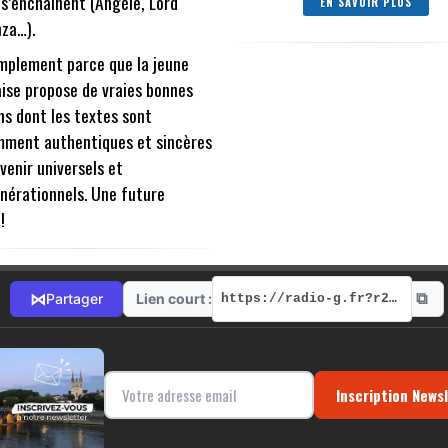
 s’enchainent (Angèle, Lord
EN SAVOIR PLUS
za…).
mplement parce que la jeune
ise propose de vraies bonnes
s dont les textes sont
mment authentiques et sincères
venir universels et
nérationnels. Une future
!
⧉
⋈
Lien court :
Partager
https://radio-g.fr?r254
Inscription News