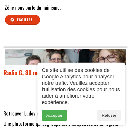
Zélie nous parle du nainisme.
ÉCOUTEZ
Ce site utilise des cookies de
Radio G, 30 min de bonheur, 101.5 du 19 12 2025
Google Analytics pour analyser
notre trafic. Veuillez accepter
l'utilisation des cookies pour nous
aider à améliorer votre
expérience.
Retrouver Ludovic Richard le créateur de
pratisoins
Accepter
Refuser
Une plateforme qui regroupe les thérapeutes de la région.