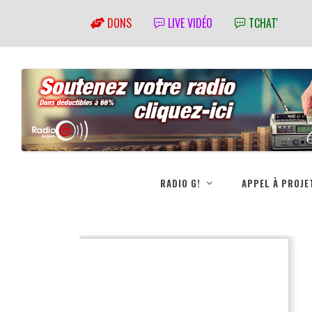
DONS
LIVE VIDÉO
TCHAT'
RADIO G!
APPEL À PROJE