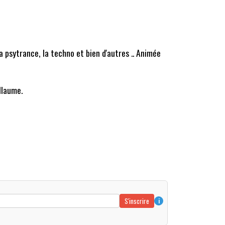
la psytrance, la techno et bien d'autres .. Animée
llaume.
S'inscrire
i