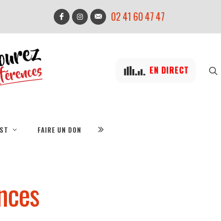
02 41 60 47 47
EN DIRECT
IST
FAIRE UN DON
nces