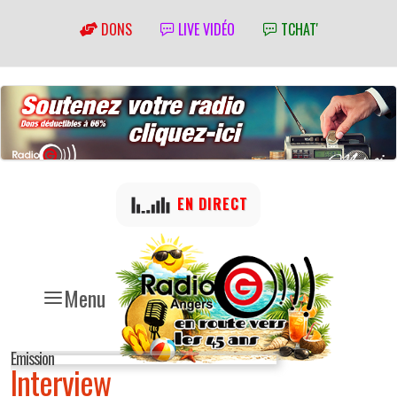
DONS
LIVE VIDÉO
TCHAT'
EN DIRECT
Menu
Emission
Interview