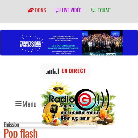
DONS
LIVE VIDÉO
TCHAT'
EN DIRECT
Menu
Emission
Pop flash