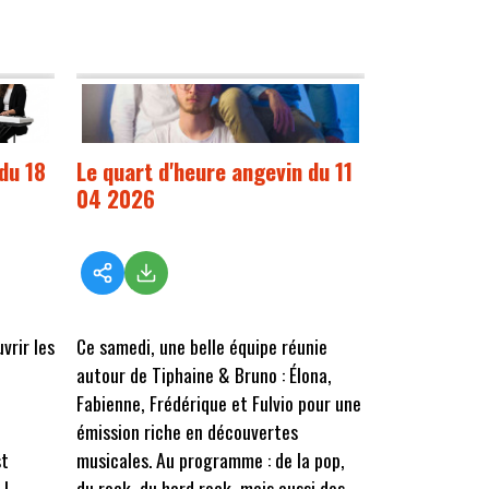
du 18
Le quart d'heure angevin du 11
04 2026
vrir les
Ce samedi, une belle équipe réunie
autour de Tiphaine & Bruno : Élona,
Fabienne, Frédérique et Fulvio pour une
émission riche en découvertes
st
musicales. Au programme : de la pop,
 !
du rock, du hard rock, mais aussi des