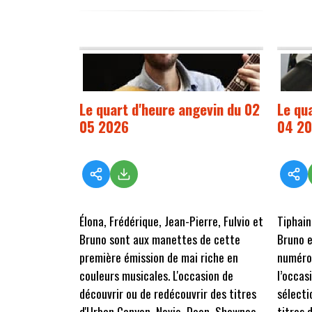
Le quart d'heure angevin du 02
Le qu
05 2026
04 2
Élona, Frédérique, Jean-Pierre, Fulvio et
Tiphain
Bruno sont aux manettes de cette
Bruno e
première émission de mai riche en
numéro
couleurs musicales. L'occasion de
l’occas
découvrir ou de redécouvrir des titres
sélecti
d'Urban Canyon, Novje, Doon, Shawnee
titres 