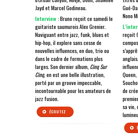
Jayd et Marcel Godineau.
Gué-Dam
Nono M
Interview
: Bruno reçoit ce samedi le
guitariste saumurois Alex Grenier.
L’inte
Naviguant entre jazz, funk, blues et
reçoit 
hip-hop, il explore sans cesse de
composi
nouvelles influences, en duo, trio ou
s’apprê
dans le cadre de formations plus
anglais
larges. Son dernier album,
Cinq Sur
influen
Cinq
, en est une belle illustration,
Queen, 
porté par un groove impeccable,
Soucho
incontournable pour les amateurs de
de crée
jazz fusion.
premier
sa vie,
ÉCOUTEZ
lumineu