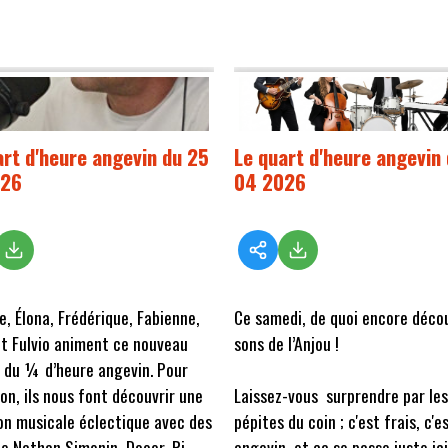
art d'heure angevin du 25
Le quart d'heure angevin 
026
04 2026
e, Élona, Frédérique, Fabienne,
Ce samedi, de quoi encore décou
t Fulvio animent ce nouveau
sons de l’Anjou !
 du ¼ d’heure angevin. Pour
ion, ils nous font découvrir une
Laissez-vous surprendre par les
on musicale éclectique avec des
pépites du coin ; c'est frais, c'e
de Nathan Simonin, Dooor, Ri-
angevin, et ça se passe juste ici