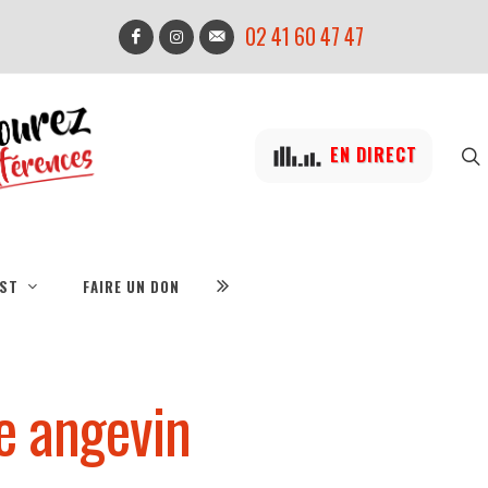
02 41 60 47 47
EN DIRECT
IST
FAIRE UN DON
e angevin