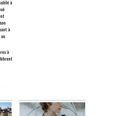
ulélé à
oué
ent
 son
uant à
 au
ures à
lèbrent