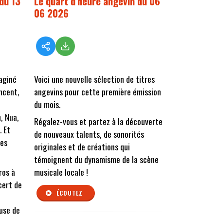
du 13
Le quart d'heure angevin du 06
06 2026
aginé
Voici une nouvelle sélection de titres
incent,
angevins pour cette première émission
du mois.
, Nua,
Régalez-vous et partez à la découverte
 Et
de nouveaux talents, de sonorités
nes
originales et de créations qui
témoignent du dynamisme de la scène
ros à
musicale locale !
cert de
ÉCOUTEZ
use de