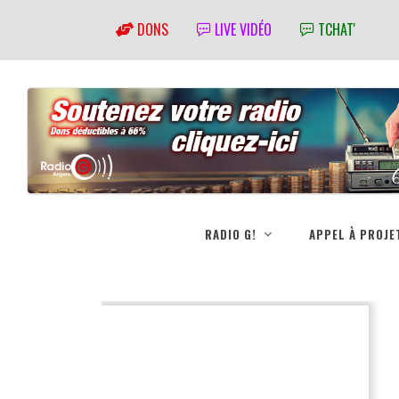
DONS
LIVE VIDÉO
TCHAT'
RADIO G!
APPEL À PROJE