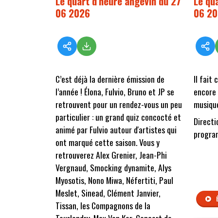
Le quart d'heure angevin du 27
Le qu
06 2026
06 2
C’est déjà la dernière émission de
Il fait
l’année ! Élona, Fulvio, Bruno et JP se
encore 
retrouvent pour un rendez-vous un peu
musique
particulier : un grand quiz concocté et
Directi
animé par Fulvio autour d'artistes qui
program
ont marqué cette saison. Vous y
retrouverez Alex Grenier, Jean-Phi
Vergnaud, Smocking dynamite, Alys
Myosotis, Nono Miwa, Néfertiti, Paul
Meslet, Sinead, Clément Janvier,
Tissan, les Compagnons de la