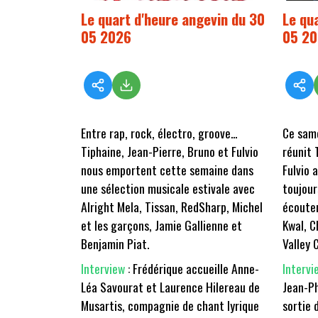
Le quart d'heure angevin du 30
Le qu
05 2026
05 2
Entre rap, rock, électro, groove...
Ce same
Tiphaine, Jean-Pierre, Bruno et Fulvio
réunit 
nous emportent cette semaine dans
Fulvio 
une sélection musicale estivale avec
toujour
Alright Mela, Tissan, RedSharp, Michel
écouter
et les garçons, Jamie Gallienne et
Kwal, C
Benjamin Piat.
Valley 
Interview
: Frédérique accueille Anne-
Intervi
Léa Savourat et Laurence Hilereau de
Jean-Ph
Musartis, compagnie de chant lyrique
sortie 