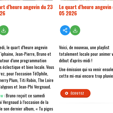
art d'heure angevin du 23
Le quart d'heure angevin 
026
05 2026
di, le quart d’heure angevin
Voici, de nouveau, une playlist
Tiphaine, Jean-Pierre, Bruno et
totalement locale pour animer 
autour d’une programmation
début d'après-midi !
s éclectique et bien locale. Vous
Une émission qui va venir ensole
ez, pour l'occasion TéOphile,
cette mi-mai encore trop pluvi
herry Plum, Titi Robin, The Loire
Calypsos et Jean-Phi Vergnaud.
ÉCOUTEZ
ew
: Bruno reçoit ce samedi
i Vergnaud à l’occasion de la
de son dernier album, « Tu piges