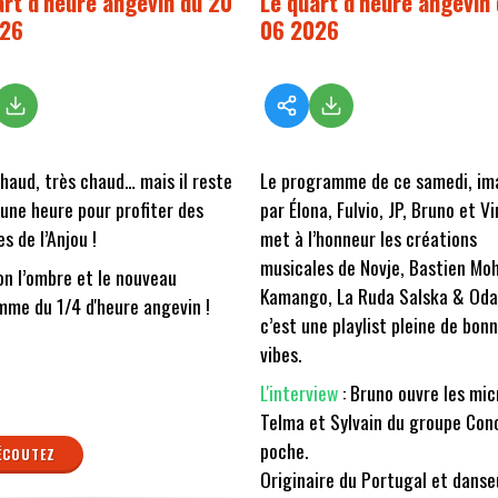
art d'heure angevin du 20
Le quart d'heure angevin 
026
06 2026
 chaud, très chaud… mais il reste
Le programme de ce samedi, im
une heure pour profiter des
par Élona, Fulvio, JP, Bruno et V
s de l’Anjou !
met à l’honneur les créations
musicales de Novje, Bastien Moh
on l’ombre et le nouveau
Kamango, La Ruda Salska & Oda.
me du 1/4 d'heure angevin !
c’est une playlist pleine de bon
vibes.
L'interview
: Bruno ouvre les mic
Telma et Sylvain du groupe Con
poche.
ÉCOUTEZ
Originaire du Portugal et danse