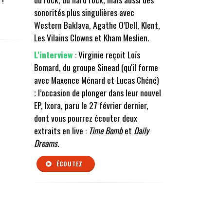
sonorités plus singulières avec
Western Baklava
,
Agathe O’Dell
,
Klent
,
Les Vilains Clowns
et
Kham Meslien
.
L'interview
: Virginie reçoit
Loïs
Bomard
, du groupe
Sinead (qu'il forme
avec Maxence Ménard et Lucas Chéné)
; l
’occasion de plonger dans leur nouvel
EP,
Ixora,
paru le 27 février dernier,
dont vous pourrez écouter deux
extraits en live :
Time Bomb
et
Daily
Dreams
.
ÉCOUTEZ