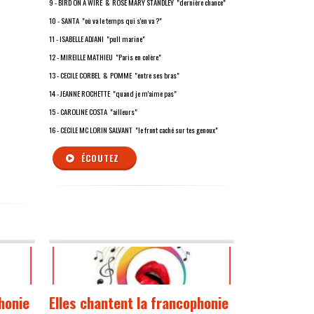
9 - BIRD ON A WIRE & ROSE MARY STANDLEY "dernière chance"
10 - SANTA "où va le temps qui s'en va ?"
11 - ISABELLE ADJANI "pull marine"
12 - MIREILLE MATHIEU "Paris en colère"
13 - CECILE CORBEL & POMME "entre ses bras"
14 - JEANNE ROCHETTE "quand je m'aime pas"
15 - CAROLINE COSTA "ailleurs"
16 - CECILE MC LORIN SALVANT "le front caché sur tes genoux"
ÉCOUTEZ
honie
Elles chantent la francophonie