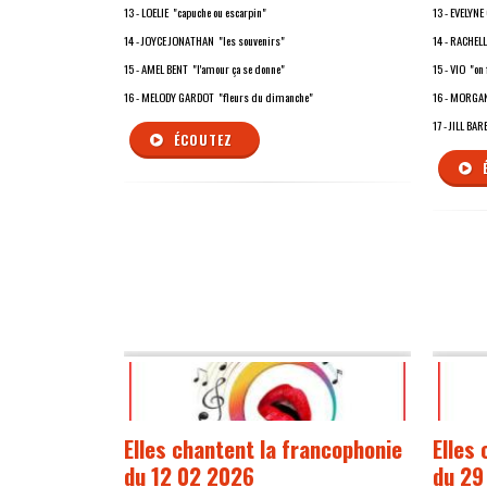
13 - LOELIE "capuche ou escarpin"
13 - EVELYNE
14 - JOYCE JONATHAN "les souvenirs"
14 - RACHEL
15 - AMEL BENT "l'amour ça se donne"
15 - VIO "on 
16 - MELODY GARDOT "fleurs du dimanche"
16 - MORGAN
17 - JILL BA
ÉCOUTEZ
Elles chantent la francophonie
Elles
du 12 02 2026
du 29