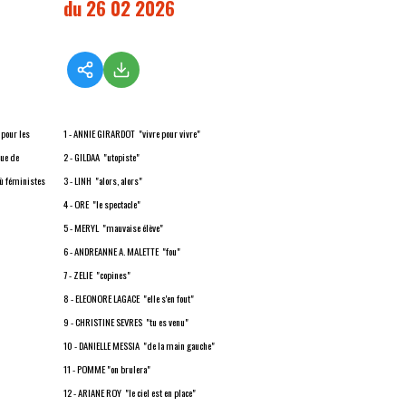
du 26 02 2026
 pour les
1 - ANNIE GIRARDOT "vivre pour vivre"
que de
2 - GILDAA "utopiste"
ù féministes
3 - LINH "alors, alors"
4 - ORE "le spectacle"
5 - MERYL "mauvaise élève"
6 - ANDREANNE A. MALETTE "fou"
7 - ZELIE "copines"
8 - ELEONORE LAGACE "elle s'en fout"
9 - CHRISTINE SEVRES "tu es venu"
10 - DANIELLE MESSIA "de la main gauche"
11 - POMME "on brulera"
12 - ARIANE ROY "le ciel est en place"