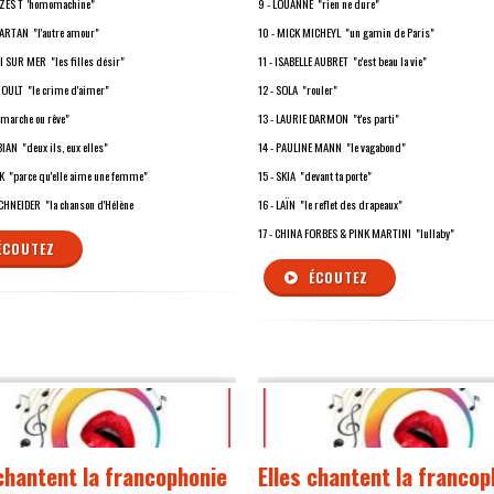
ZES T 'homomachine"
9 - LOUANNE "rien ne dure"
VARTAN "l'autre amour"
10 - MICK MICHEYL "un gamin de Paris"
I SUR MER "les filles désir"
11 - ISABELLE AUBRET "c'est beau la vie"
NOULT "le crime d'aimer"
12 - SOLA "rouler"
"marche ou rêve"
13 - LAURIE DARMON "t'es parti"
BIAN "deux ils, eux elles"
14 - PAULINE MANN "le vagabond"
K "parce qu'elle aime une femme"
15 - SKIA "devant ta porte"
CHNEIDER "la chanson d'Hélène
16 - LAÏN "le reflet des drapeaux"
17 - CHINA FORBES & PINK MARTINI "lullaby"
ÉCOUTEZ
ÉCOUTEZ
 chantent la francophonie
Elles chantent la francop