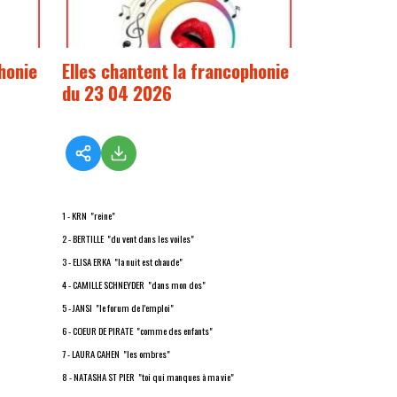
honie
Elles chantent la francophonie
du 23 04 2026
1 - KRN "reine"
2 - BERTILLE "du vent dans les voiles"
3 - ELISA ERKA "la nuit est chaude"
4 - CAMILLE SCHNEYDER "dans mon dos"
5 - JANSI "le forum de l'emploi"
6 - COEUR DE PIRATE "comme des enfants"
7 - LAURA CAHEN "les ombres"
8 - NATASHA ST PIER "toi qui manques à ma vie"