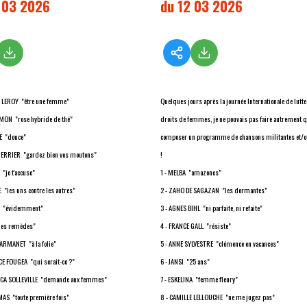
 03 2026
du 12 03 2026
 LEROY "être une femme"
Quelques jours après la journée Internationale de lutte
IMON "rose hybride de thé"
droits de femmes, je ne pouvais pas faire autrement 
SE "douce"
composer un programme de chansons militantes et/o
HERRIER "gardez bien vos moutons"
!
"je t'accuse"
1 - MELBA "amazones"
"les uns contre les autres"
2 - ZAHO DE SAGAZAN "les dormantes"
A "évidemment"
3 - AGNES BIHL "ni parfaite, ni refaite"
les remèdes"
4 - FRANCE GALL "résiste"
 ARMANET "à la folie"
5 - ANNE SYLVESTRE "clémence en vacances"
CE FOUGEA "qui serait-ce ?"
6 - JANSI "25 ans"
SCA SOLLEVILLE "demande aux femmes"
7 - ESKELINA "femme fleury"
MAS "toute première fois"
8 - CAMILLE LELLOUCHE "ne me jugez pas"