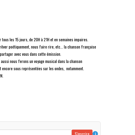
tous les 15 jours, de 20H à 21H et en semaines impaires.
rêver poétiquement, nous faire rire, etc... la chanson française
s partager avec vous dans cette émission.
s, aussi nous ferons un voyage musical dans la chanson
ont encore sous représentées sur les ondes, notamment.
ON.
S'inscrire
i