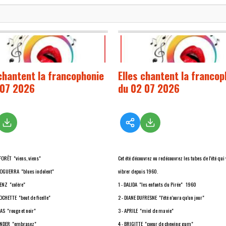
 chantent la francophonie
Elles chantent la francop
 07 2026
du 02 07 2026
FORÊT "viens, viens"
Cet été découvrez ou redécouvrez les tubes de l'été qui 
NOGUERRA "blues indolent"
vibrer depuis 1960.
ENZ "colère"
1 - DALIDA "les enfants du Pirée" 1960
OCHETTE "bout de ficelle"
2 - DIANE DUFRESNE "l'été n'aura qu'un jour"
AS "rouge et noir"
3 - APRILE "miel de ma vie"
LINDER "embrasez"
4 - BRIGITTE "coeur de chewing gum"