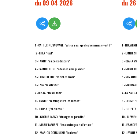
du 09 04 2026
du 26
1 - CATHERINE SAUVAGE "est-ce ainsi que les hommes vivent ?"
1 - NOLWENN
2 - EHLA "cool"
2 - EMILIE S
3 - FANNY "un poète disparu"
3 - CLARA Y
4 - CAMILLE FEIST "adossée à ma planète"
4 - MARIE C
5 - LADYLIKE LILY "le ciel en émoi"
5 - SUZANNE 
6 - IZIA "la vitesse"
6 - MAURANE 
7 - DINAA "fée du mal"
7 - LA ZARR
8 - ANGELE "le temps fera les choses"
8 - CLUME "
9 - ILIONA "j'ai du mal"
9 - JULIETTE
10 - GLORIA LASSO "étranger au paradis"
10 - CLEMEN
11 - MARIE LAFORET "les vendanges de l'amour"
11 - FRANCE
12 - MARION COUSINEAU "le clown"
12 - JEANNE 