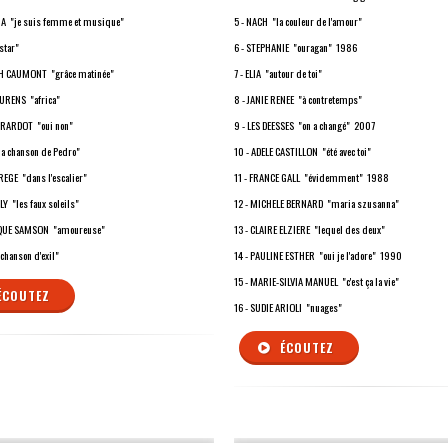
ONA "je suis femme et musique"
5 - NACH "la couleur de l'amour"
star"
6 - STEPHANIE "ouragan" 1986
TH CAUMONT "grâce matinée"
7 - ELIA "autour de toi"
AURENS "africa"
8 - JANIE RENEE "à contretemps"
GIRARDOT "oui non"
9 - LES DEESSES "on a changé" 2007
la chanson de Pedro"
10 - ADELE CASTILLON "été avec toi"
FREGE "dans l'escalier"
11 - FRANCE GALL "évidemment" 1988
LY "les faux soleils"
12 - MICHELE BERNARD "maria szusanna"
IQUE SAMSON "amoureuse"
13 - CLAIRE ELZIERE "lequel des deux"
"chanson d'exil"
14 - PAULINE ESTHER "oui je l'adore" 1990
15 - MARIE-SILVIA MANUEL "c'est ça la vie"
ÉCOUTEZ
16 - SUDIE ARIOLI "nuages"
ÉCOUTEZ