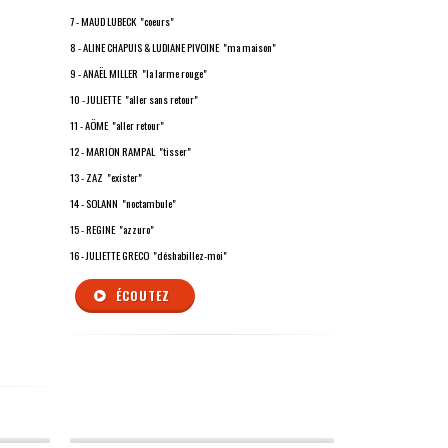
7 - MAUD LUBECK "coeurs"
8 - ALINE CHAPUIS & LUDIANE PIVOINE "ma maison"
9 - ANAËL MILLER "la larme rouge"
10 - JULIETTE "aller sans retour"
11 - AÖME "aller retour"
12 - MARION RAMPAL "tisser"
13 - ZAZ "exister"
14 - SOLANN "noctambule"
15 - REGINE "azzuro"
16 - JULIETTE GRECO "déshabillez-moi"
ÉCOUTEZ