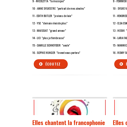
9 - NICOLETTA "la musique"
9 - FEMMOU
10 - ANNE SYLVESTRE "portrait de mes aïeules"
10 - SYLVIE 
11 - EDITH BUTLER "je viens de loin"
11 - VENDRED
12 - YSE "demain n'existe plus"
12 - ELSA ES
13 - MAISSIAT "grand amour"
13 - HOSHI 
14 - LIO "plus je t'embrasse"
14 - LARA FA
15 - CAMILLE SCHNEYDEIR "seule"
15 - MANNIC
16 - SOPHIE HUNGER "le vent nous portera"
16 - ROMY S
ÉCOUTEZ
Elles chantent la francophonie
Elles