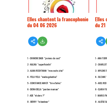
Elles chantent la francophonie
Elles
du 04 06 2026
du 21
1 - CHIMENE BADI "je viens du sud"
1 - ANA TO
2 - KALIKA "superficielle"
2 - CHARLOTT
3 - ALMA RECHTMAN "mes nuits à toi"
3 - MYLENE F
4 - YELLI YELLI "nouba galactica"
4 - SUZANE 
5 - CONSTANCE AMIOT "tire-d'ailes"
5 - AXEL RE
6 - DJENA DELLA "pardon maman"
6 - CLARA Y
7 - ADE "et alors ?"
7 - MARIE-PA
8 - BERRY "le bonheur"
8 - ALOÏSE 