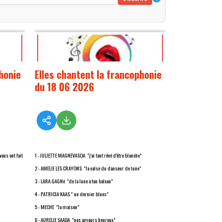
honie
Elles chantent la francophonie
du 18 06 2026
vous ont fait
1 - JULIETTE MAGNEVASOA "j'ai tant rêvé d'être blanche"
2 - AMELIE LES CRAYONS "la valse du danseur de lune"
3 - LARA GAGNé "de la lune à ton balcon"
4 - PATRICIA KAAS " un dernier blues"
5 - MECHE "la maison"
6 - AURELIE SAADA "nos amours heureux"