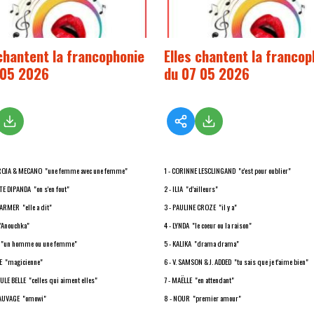
 chantent la francophonie
Elles chantent la francop
 05 2026
du 07 05 2026
RROJA & MECANO "une femme avec une femme"
1 - CORINNE LESCLINGAND "c'est pour oublier"
E DIPANDA "on s'en fout"
2 - ILIA "d'ailleurs"
ARMER "elle a dit"
3 - PAULINE CROZE "il y a"
"Anouchka"
4 - LYNDA "le coeur ou la raison"
D "un homme ou une femme"
5 - KALIKA "drama drama"
SE "magicienne"
6 - V. SAMSON & J. ADDED "tu sais que je t'aime bien"
ULE BELLE "celles qui aiment elles"
7 - MAËLLE "en attendant"
SAUVAGE "omowi"
8 - NOUR "premier amour"