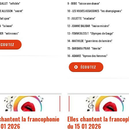
 GALLET "infidèle"
9 - BIBIE "laisse une chance"
LE ALLISSON "secret"
10 - LES VULVES ASSASSINES "les champignons"
fait quoi"
11 - JULIETTE "madame"
 "la louve"
12 - JEANNE BALIBAR "louise misère"
RBER "entre nous"
13 - FEMMOUZES T "Olympes de Gouge"
14 - MATHILDE "guerrières de lumière"
ÉCOUTEZ
15 - BARBARA PRAVI "lève-toi"
16 - ADAMEE "hymne des femmes"
ÉCOUTEZ
 chantent la francophonie
Elles chantent la francop
 01 2026
du 15 01 2026