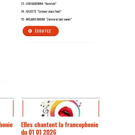
13 - LOUISADONNA "humide"
14 - JULIETTE "la lueur dans l'oeil"
15 - MELANIE DAHAN "j'aimerai tant savoir"
ÉCOUTEZ
honie
Elles chantent la francophonie
du 01 01 2026