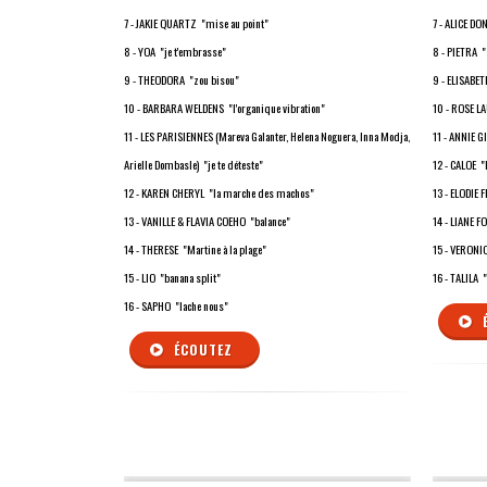
7 - JAKIE QUARTZ "mise au point"
7 - ALICE D
8 - YOA "je t'embrasse"
8 - PIETRA "
9 - THEODORA "zou bisou"
9 - ELISABE
10 - BARBARA WELDENS "l'organique vibration"
10 - ROSE L
11 - LES PARISIENNES (Mareva Galanter, Helena Noguera, Inna Modja,
11 - ANNIE 
Arielle Dombasle) "je te déteste"
12 - CALOE "
12 - KAREN CHERYL "la marche des machos"
13 - ELODIE 
13 - VANILLE & FLAVIA COEHO "balance"
14 - LIANE FO
14 - THERESE "Martine à la plage"
15 - VERON
15 - LIO "banana split"
16 - TALILA 
16 - SAPHO "lache nous"
ÉCOUTEZ