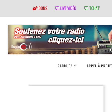
DONS
LIVE VIDÉO
TCHAT'
RADIO G!
APPEL À PROJE