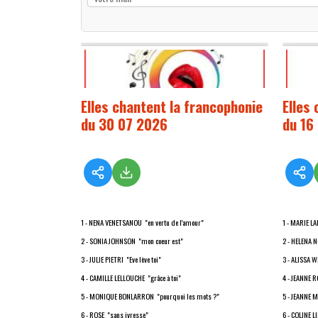
Elles chantent la francophonie
Elles
du 30 07 2026
du 16
1 - NENA VENETSANOU "en vertu de l'amour"
1 - MARIE LA
2 - SONIA JOHNSON "mon coeur est"
2 - HELENA 
3 - JULIE PIETRI "Eve lève toi"
3 - ALISSA W
4 - CAMILLE LELLOUCHE "grâce à toi"
4 - JEANNE R
5 - MONIQUE BONLARRON "pourquoi les mots ?"
5 - JEANNE M
6 - ROSE "sans ivresse"
6 - COLINE 