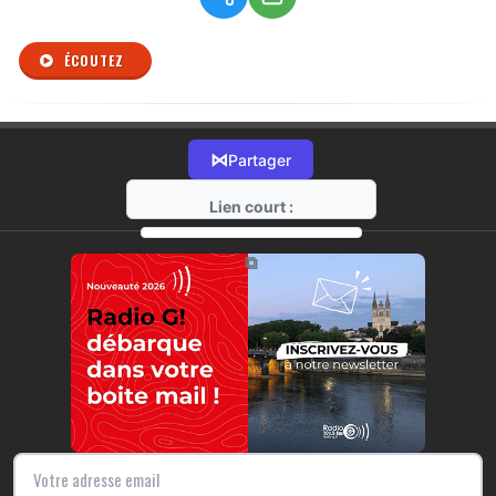
ÉCOUTEZ
⋈
Partager
Lien court :
https://radio-g.fr?r409
⧉