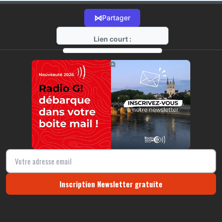
⋈
Partager
Lien court :
https://radio-g.fr?r258
⧉
Inscription Newsletter gratuite