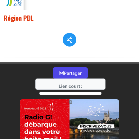
Région PDL
⋈
Partager
Lien court :
https://radio-g.fr?8398
⧉