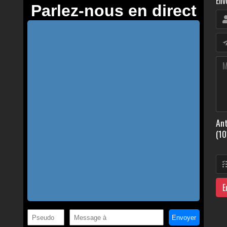
Env
Ant
(10
E