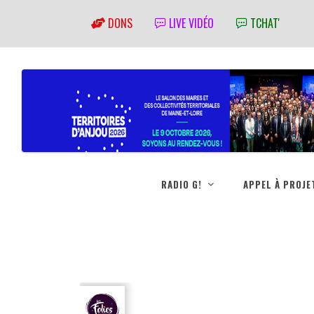
DONS
LIVE VIDÉO
TCHAT'
RADIO G!
APPEL À PROJE