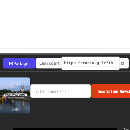
⧉
⋈
Lien court :
Partager
https://radio-g.fr?10089
Inscription News