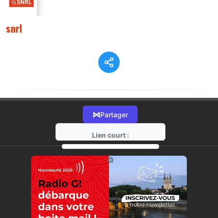
snrl
⋈
Partager
Lien court :
https://radio-g.fr?8352
⧉