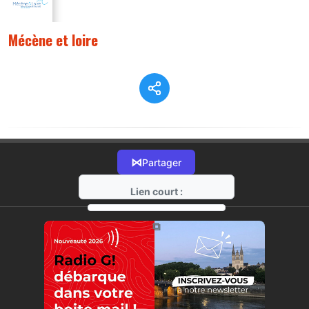
Mécène et loire
⋈
Partager
Lien court :
https://radio-g.fr?22472
⧉