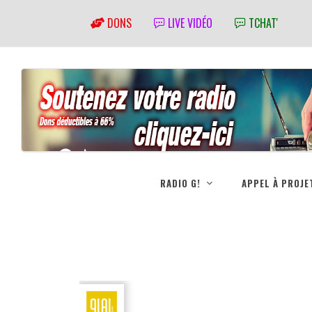
DONS
LIVE VIDÉO
TCHAT'
RADIO G!
APPEL À PROJE