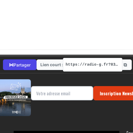
⧉
⋈
Lien court :
Partager
https://radio-g.fr?8349
Inscription News