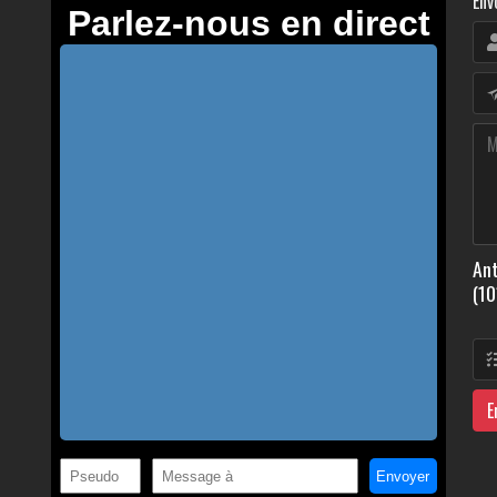
Env
Ant
(10
E