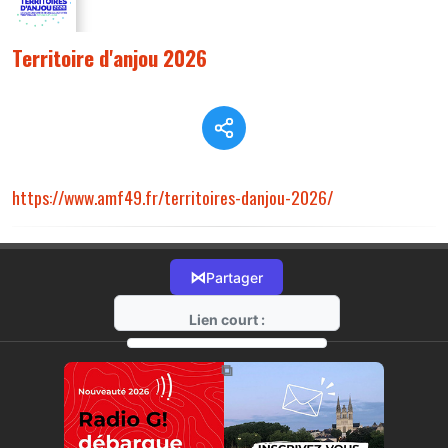
Territoire d'anjou 2026
https://www.amf49.fr/territoires-danjou-2026/
⋈
Partager
Lien court :
https://radio-g.fr?22471
⧉