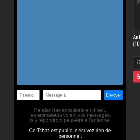
Ant
(10
E