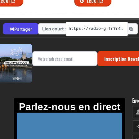
ÉCOUTEZ
ÉCOUTEZ
⧉
⋈
Lien court :
Partager
https://radio-g.fr?r443
Inscription News
Env