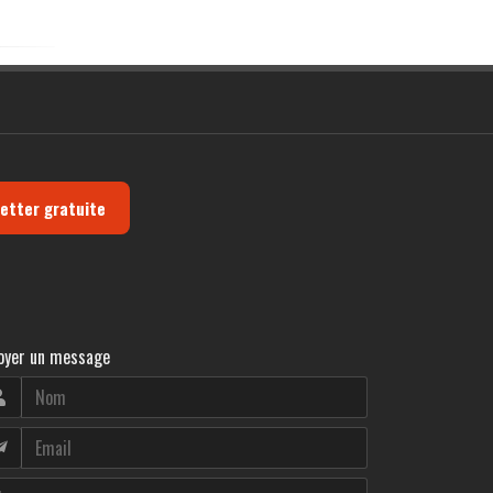
letter gratuite
oyer un message