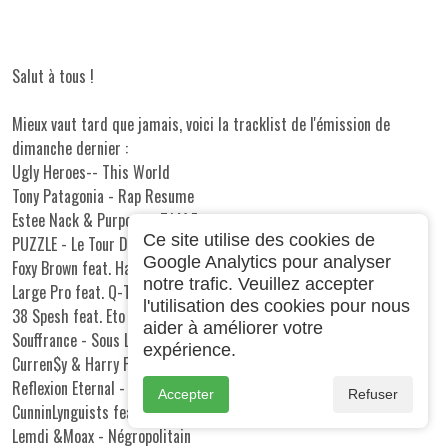
Salut à tous !
Mieux vaut tard que jamais, voici la tracklist de l'émission de
dimanche dernier :
Ugly Heroes-
- This World
Tony Patagonia
- Rap Resume
Estee Nack
&
Purpose
- T.I.M.E.
Ce site utilise des cookies de
PUZZLE - Le Tour Du Monde En 80 Mesures
Google Analytics pour analyser
Foxy Brown
feat.
Havoc
- The Promise
notre trafic. Veuillez accepter
Large Pro
feat.
Q-Tip
- In The Sun
l'utilisation des cookies pour nous
38 Spesh
feat. Eto - Flour City
aider à améliorer votre
Souffrance
- Sous Les Pavés
expérience.
Curren$y
& Harry Fraud
- The Crow's Nest
Reflexion Eternal - Too Late
Accepter
Refuser
CunninLynguists
feat.
Masta Ace
- Seasons
Lemdi &
Moax
- Négropolitain