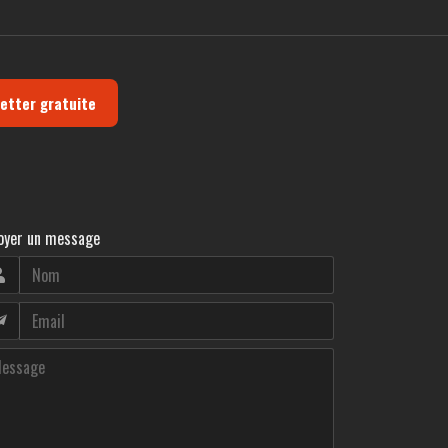
letter gratuite
oyer un message