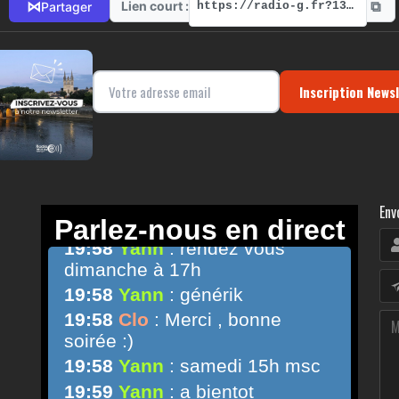
⧉
⋈
Lien court :
Partager
https://radio-g.fr?13753
Inscription News
Env