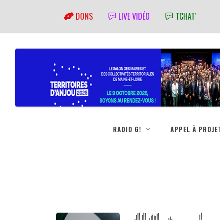
DONS
LIVE VIDÉO
TCHAT'
RADIO G!
APPEL À PROJE