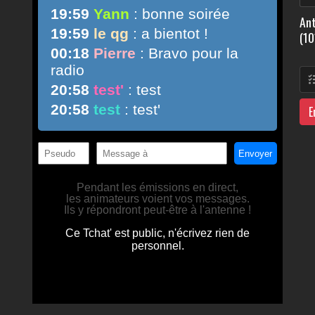
Ant
(10
E