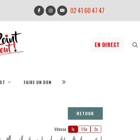
02 41 60 47 47
EN DIRECT
IST
FAIRE UN DON
RETOUR
Vitesse :
1x
1.5x
2x