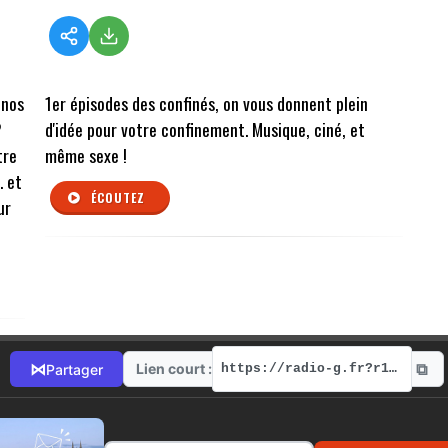
 nos
1er épisodes des confinés, on vous donnent plein
?
d'idée pour votre confinement. Musique, ciné, et
tre
même sexe !
. et
ÉCOUTEZ
ur
⧉
⋈
Lien court :
Partager
https://radio-g.fr?r121