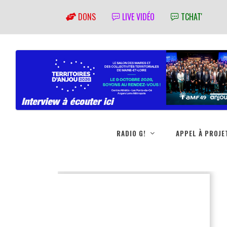
DONS
LIVE VIDÉO
TCHAT'
RADIO G!
APPEL À PROJE