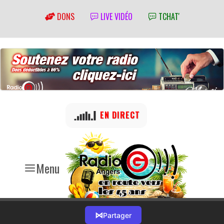
DONS
LIVE VIDÉO
TCHAT'
EN DIRECT
Menu
⋈
Partager