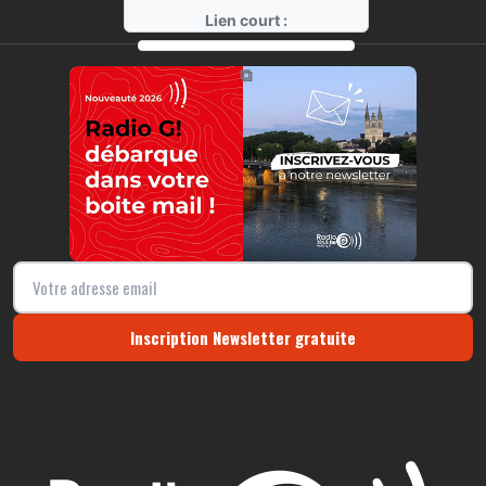
Lien court :
https://radio-g.fr?r317
⧉
Inscription Newsletter gratuite