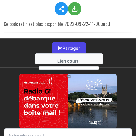
Ce podcast n'est plus disponible 2022-09-22-11-00.mp3
⋈
Partager
Lien court :
https://radio-g.fr?r352
⧉