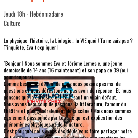
Jeudi 18h - Hebdomadaire
Culture
La physique, l'histoire, la biologie... la VIE quoi ! Tu ne sais pas ?
T'inquiète, Eva t'expliquer !
"Bonjour ! Nous sommes Eva et Jérôme Lemesle, une jeune
demoiselle de 14 ans (16 maintenant) et son papa de 39 (oui
pour toujours).
Comme beaucoup de monde nous nous posons pas mal de
questions et nous détestons ne pas avoir de réponse ! Et nous
pensons que la curiosité est tout sauf un vilain défaut.
Nous avons beaucoup de passions, la littérature, l’amour du
théâtre et plus généralement de la scène ! Mais nous sommes
également passionnés par tout ce qui est explication des
phénomènes physiques et de la nature.
C'est pourquoi nous avons décidé de vous faire partager notre
soif de savoir, nous essayons de répondre aux questions les