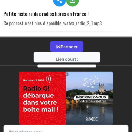
Petite histoire des radios libres en France !
Ce podcast n'est plus disponible evatex_radio_2_1.mp3
⋈
Partager
Lien court :
https://radio-g.fr?r156
⧉