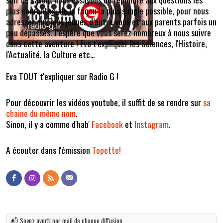
plus courantes, de la façon la plus simple possible, pour nous
adresser aux plus jeunes d’entre vous et aux parents parfois un
peu dépassés. J’espère que vous serez nombreux à nous suivre
dans cette aventure ! Eva t'expliquer les Sciences, l'Histoire,
l'Actualité, la Culture etc...
Eva TOUT t'expliquer sur Radio G !
Pour découvrir les vidéos youtube, il suffit de se rendre sur
sa
chaine du même nom
.
Sinon, il y a comme d'hab'
Facebook
et
Instagram
.
A écouter dans l'émission
Topette!
📬 Soyez averti par mail de chaque diffusion