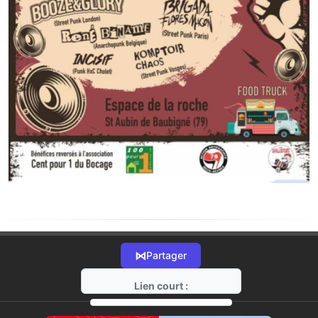
⋈
Partager
Lien court :
https://radio-g.fr?12810