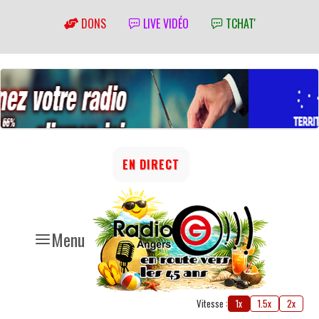
DONS
LIVE VIDÉO
TCHAT'
EN DIRECT
Menu
Vitesse :
1x
1.5x
2x