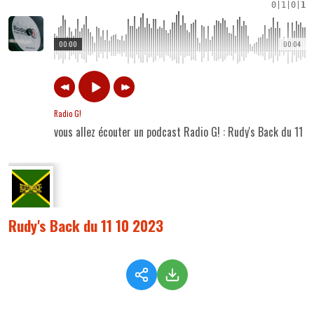
0
|
1
|
0
|
1
00:00
00:04
Radio G!
vous allez écouter un podcast Radio G! : Rudy's Back du 11 
Rudy's Back du 11 10 2023