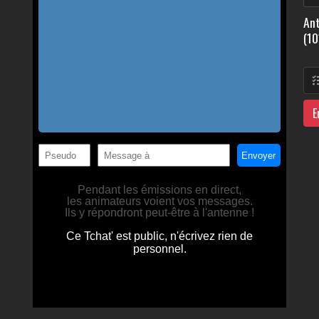
Ant
(10
E