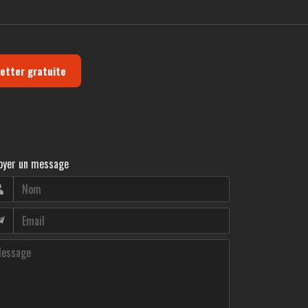
letter gratuite
oyer un message