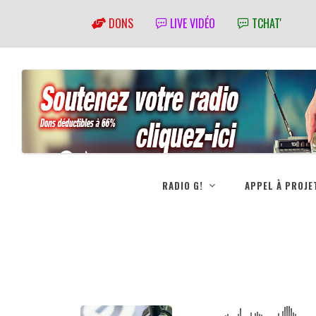
DONS
LIVE VIDÉO
TCHAT'
RADIO G!
APPEL À PROJE