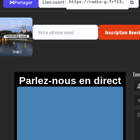
⧉
⋈
Lien court :
Partager
https://radio-g.fr?13753
Inscription News
Env