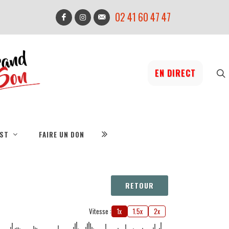
02 41 60 47 47
EN DIRECT
IST
FAIRE UN DON
RETOUR
Vitesse :
1x
1.5x
2x