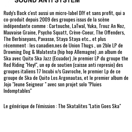
Rudy's Back c'est aussi un micro-label DIY et sans profit, qui a
co-produit depuis 2009 des groupes issus de la scène
indépendante comme : Cartouche, LaTwal, Yuka, Trouz An Noz,
Mauvaise Graine, Psycho Squatt, Crève-Coeur, The Offenders,
The Berbiseyans, Pavasse, Staya Staya etc... et plus
récemment : les canadien.nes de Union Thugs , un 2ble LP de
Drowning Dog & Malatesta (hip hop Allemagne) ,un album de
Ska avec Quito Ska Jazz (Ecuador) ,le premier LP du groupe the
Red Riding "Hey!", un ep de soutien (caisse anti represio) des
groupes italiens 17 Incubi v/s Gavroche, le premier Lp de ce
groupe de Ska de Quito Los Argonautas, et le premier album de
Jojo "Jeune Seigneur " avec son projet solo "Pluies
Indomptables"
Le générique de l'émission : The Skatalites "Latin Goes Ska"