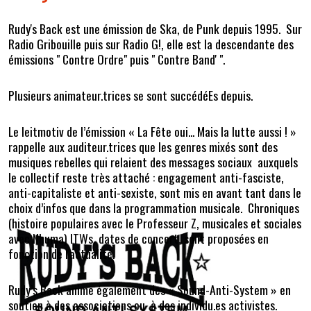
Rudy's Back est une émission de Ska, de Punk depuis 1995. Sur
Radio Gribouille puis sur Radio G!, elle est la descendante des
émissions " Contre Ordre" puis " Contre Band' ".
Plusieurs animateur.trices se sont succédéEs depuis.
Le leitmotiv de l’émission « La Fête oui... Mais la lutte aussi ! »
rappelle aux auditeur.trices que les genres mixés sont des
musiques rebelles qui relaient des messages sociaux auxquels
le collectif reste très attaché : engagement anti-fasciste,
anti-capitaliste et anti-sexiste, sont mis en avant tant dans le
choix d’infos que dans la programmation musicale. Chroniques
(histoire populaires avec le Professeur Z, musicales et sociales
avec Nhuma) ITWs, dates de concert, sont proposées en
fonction de l'actualité.
Rudy’s Back anime également des « Sound-Anti-System » en
soutien à des associations ou à des individu.es activistes.