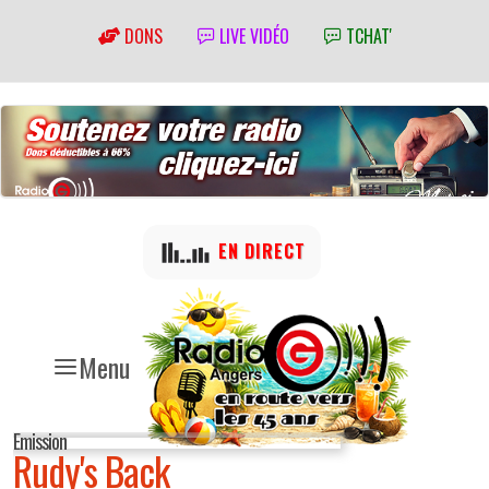
DONS
LIVE VIDÉO
TCHAT'
EN DIRECT
Menu
Emission
Rudy's Back